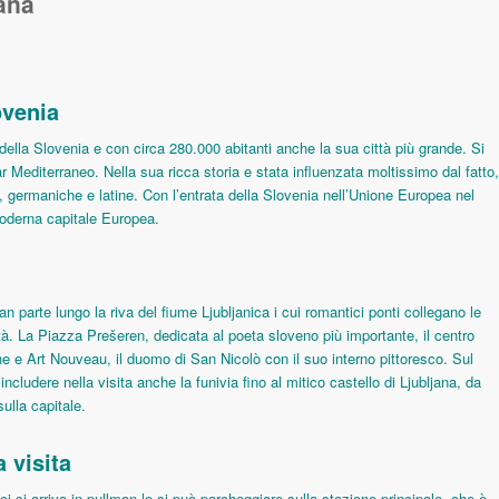
iana
ovenia
 della Slovenia e con circa 280.000 abitanti anche la sua città più grande. Si
ar Mediterraneo. Nella sua ricca storia e stata influenzata moltissimo dal fatto,
ve, germaniche e latine. Con l’entrata della Slovenia nell’Unione Europea nel
oderna capitale Europea.
ran parte lungo la riva del fiume Ljubljanica i cui romantici ponti collegano le
tà. La Piazza Prešeren, dedicata al poeta sloveno più importante, il centro
he e Art Nouveau, il duomo di San Nicolò con il suo interno pittoresco. Sul
ncludere nella visita anche la funivia fino al mitico castello di Ljubljana, da
ulla capitale.
 visita
ci si arriva in pullman lo si può parcheggiare sulla stazione principale, che è