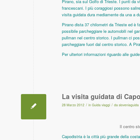
Pirano, sia sul Golfo di Trieste. I punti da
francescani. I più coraggiosi possono salire
visita guidata dura mediamente da una a d
Pirano dista 37 chilometri da Trieste ed è fa
possibile parcheggiare le automobili nel ga
pullman nel centro storico. I pullman ci po
parcheggiare fuori dal centro storico. A Pir
Per ulteriori informazioni riguardo alle guid
La visita guidata di Capo
/
/
28 Marzo 2012
in
Guida viaggi
da
sloveniaguida
Il centro s
Capodistria è la città più grande della cos