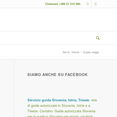
Chiamate +386 51 210 390.
Sei in:
Home
/
Guida viaggi
SIAMO ANCHE SU FACEBOOK
Servizio guida Slovenia, Istria, Trieste
: rete
di guide autorizzate in Slovenia, Istria e a
Trieste. Contatto:
Guida autorizzata Slovenia
per la guida in Slovenia per gruppi, studenti,