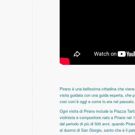
Pirano è una bellissima cittadina che viene a
visita guidata con una guida esperta, che p
cosi com’è oggi e come lo era nel passato.
Ogni visita di Pirano include la Piazza Tart
violinista e compositore nato a Pirano nel
dal periodo di più di 500 anni, quando Piran
al duomo di San Giorgio, santo che è il patr