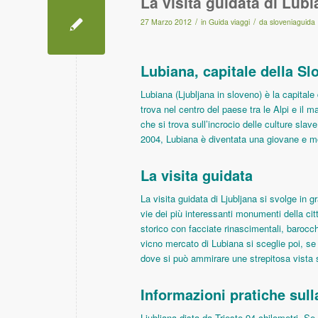
La visita guidata di Lub
/
/
27 Marzo 2012
in
Guida viaggi
da
sloveniaguida
Lubiana, capitale della Sl
Lubiana (Ljubljana in sloveno) è la capitale
trova nel centro del paese tra le Alpi e il m
che si trova sull’incrocio delle culture sla
2004, Lubiana è diventata una giovane e m
La visita guidata
La visita guidata di Ljubljana si svolge in g
vie dei più interessanti monumenti della cit
storico con facciate rinascimentali, barocc
vicno mercato di Lubiana si sceglie poi, se i
dove si può ammirare une strepitosa vista s
Informazioni pratiche sulla
Ljubljana dista da Trieste 94 chilometri. Se 