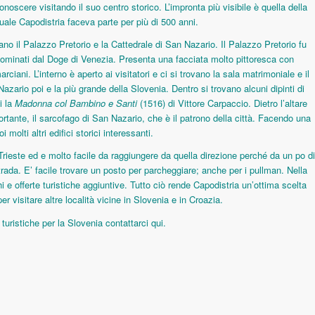
oscere visitando il suo centro storico. L’impronta più visibile è quella della
uale Capodistria faceva parte per più di 500 anni.
iano il Palazzo Pretorio e la Cattedrale di San Nazario. Il Palazzo Pretorio fu
ominati dal Doge di Venezia. Presenta una facciata molto pittoresca con
ciani. L’interno è aperto ai visitatori e ci si trovano la sala matrimoniale e il
azario poi e la più grande della Slovenia. Dentro si trovano alcuni dipinti di
i la
Madonna col Bambino e Santi
(1516) di Vittore Carpaccio. Dietro l’altare
portante, il sarcofago di San Nazario, che è il patrono della città. Facendo una
molti altri edifici storici interessanti.
Trieste ed e molto facile da raggiungere da quella direzione perché da un po di
trada. E’ facile trovare un posto per parcheggiare; anche per i pullman. Nella
ghi e offerte turistiche aggiuntive. Tutto ciò rende Capodistria un’ottima scelta
r visitare altre località vicine in Slovenia e in Croazia.
e turistiche per la Slovenia contattarci
qui
.