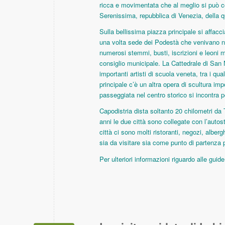
ricca e movimentata che al meglio si può con
Serenissima, repubblica di Venezia, della q
Sulla bellissima piazza principale si affacc
una volta sede dei Podestà che venivano n
numerosi stemmi, busti, iscrizioni e leoni mar
consiglio municipale. La Cattedrale di San N
importanti artisti di scuola veneta, tra i qual
principale c’è un altra opera di scultura im
passeggiata nel centro storico si incontra poi 
Capodistria dista soltanto 20 chilometri da 
anni le due città sono collegate con l’autos
città ci sono molti ristoranti, negozi, alber
sia da visitare sia come punto di partenza pe
Per ulteriori informazioni riguardo alle guid