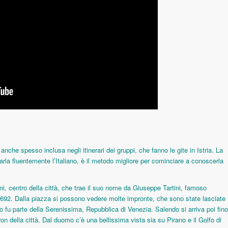
nche spesso inclusa negli itinerari dei gruppi, che fanno le gite in Istria. La
arla fluentemente l’Italiano, è il metodo migliore per cominciare a conoscerla
ini, centro della città, che trae il suo nome da Giuseppe Tartini, famoso
 1692. Dalla piazza si possono vedere molte impronte, che sono state lasciate
o fu parte della Serenissima, Repubblica di Venezia. Salendo si arriva poi fino
on della città. Dal duomo c’è una bellissima vista sia su Pirano e il Golfo di