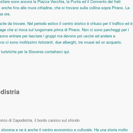
 visitare sono ancora la Piazza Vecchia, la Punta ed il Convento dei frati
 anche fino alle mura cittadine, che si trovano sulla collina sopra Pirano. La
ue ore.
cile da trovare. Nel periodo estivo il centro storico è chiuso per il traffico ed è
rage che si trova sul lungomare prima di Pirano. Non ci sono parcheggi per i
ssono entrare per lasciare i gruppi ma devono poi uscire ed andare a
ano ci sono moltissimi ristoranti, due alberghi, tre musei ed un acquario.
e turistiche per la Slovenia contattarci
qui
.
distria
torico di Capodistria, il bordo carsico sul sfondo
ta slovena e ne è anche il centro economico e culturale. Ha una storia molto