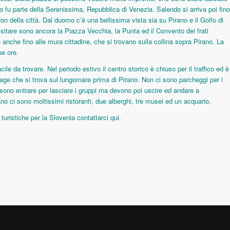
o fu parte della Serenissima, Repubblica di Venezia. Salendo si arriva poi fino
on della città. Dal duomo c’è una bellissima vista sia su Pirano e il Golfo di
 visitare sono ancora la Piazza Vecchia, la Punta ed il Convento dei frati
 anche fino alle mura cittadine, che si trovano sulla collina sopra Pirano. La
ue ore.
cile da trovare. Nel periodo estivo il centro storico è chiuso per il traffico ed è
rage che si trova sul lungomare prima di Pirano. Non ci sono parcheggi per i
ssono entrare per lasciare i gruppi ma devono poi uscire ed andare a
ano ci sono moltissimi ristoranti, due alberghi, tre musei ed un acquario.
e turistiche per la Slovenia contattarci
qui
.