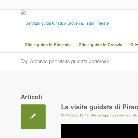
Gite e guida in Slovenia
Gite e guida in Croazia
Gite
Tag Archivio per: visita guidata portorose
Articoli
La visita guidata di Pira
/
/
30 Marzo 2012
in
Guida viaggi
da
sloveniaguida