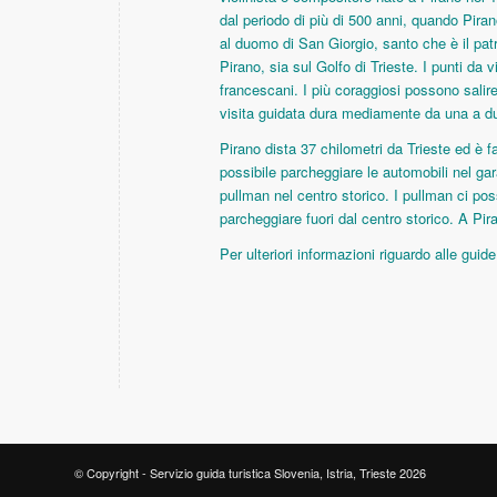
dal periodo di più di 500 anni, quando Piran
al duomo di San Giorgio, santo che è il patr
Pirano, sia sul Golfo di Trieste. I punti da
francescani. I più coraggiosi possono salire
visita guidata dura mediamente da una a d
Pirano dista 37 chilometri da Trieste ed è fa
possibile parcheggiare le automobili nel ga
pullman nel centro storico. I pullman ci po
parcheggiare fuori dal centro storico. A Pir
Per ulteriori informazioni riguardo alle guid
© Copyright - Servizio guida turistica Slovenia, Istria, Trieste 2026