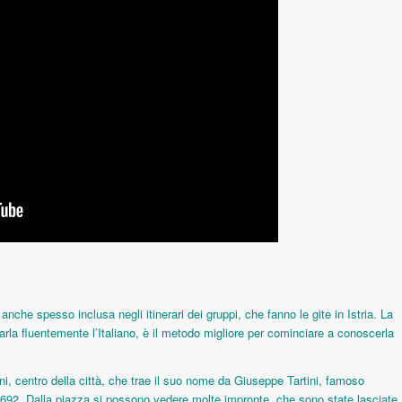
nche spesso inclusa negli itinerari dei gruppi, che fanno le gite in Istria. La
arla fluentemente l’Italiano, è il metodo migliore per cominciare a conoscerla
ini, centro della città, che trae il suo nome da Giuseppe Tartini, famoso
 1692. Dalla piazza si possono vedere molte impronte, che sono state lasciate