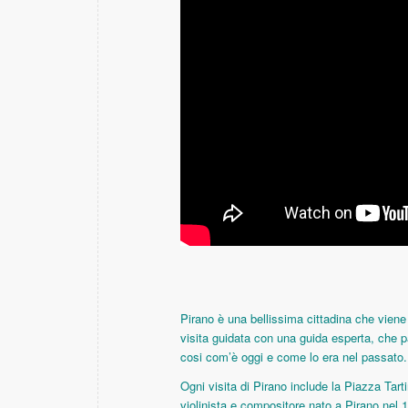
Pirano è una bellissima cittadina che viene a
visita guidata con una guida esperta, che p
cosi com’è oggi e come lo era nel passato.
Ogni visita di Pirano include la Piazza Tart
violinista e compositore nato a Pirano nel