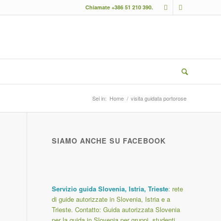
Chiamate +386 51 210 390.
Sei in:
Home
/
visita guidata portorose
SIAMO ANCHE SU FACEBOOK
Servizio guida Slovenia, Istria, Trieste
: rete
di guide autorizzate in Slovenia, Istria e a
Trieste. Contatto:
Guida autorizzata Slovenia
per la guida in Slovenia per gruppi, studenti,